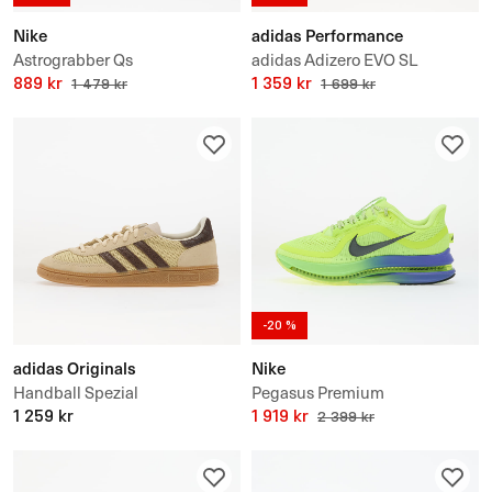
Nike
adidas Performance
Astrograbber Qs
adidas Adizero EVO SL
889 kr
1 359 kr
1 479 kr
1 699 kr
-20 %
adidas Originals
Nike
Handball Spezial
Pegasus Premium
1 259 kr
1 919 kr
2 399 kr