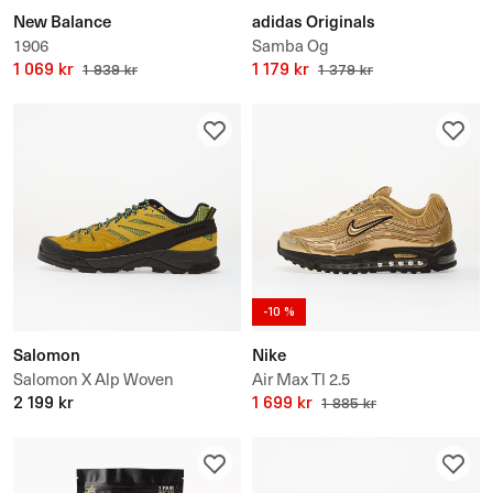
New Balance
adidas Originals
1906
Samba Og
1 069 kr
1 179 kr
1 939 kr
1 379 kr
-10 %
Salomon
Nike
Salomon X Alp Woven
Air Max Tl 2.5
2 199 kr
1 699 kr
1 885 kr