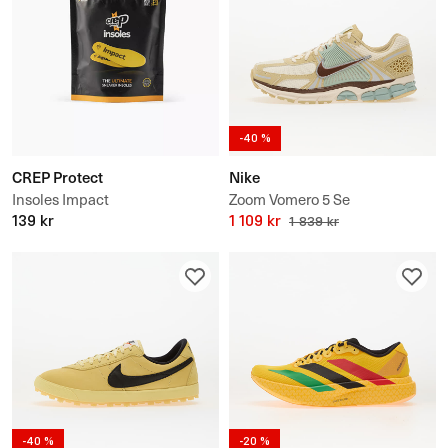
-40 %
CREP Protect
Nike
Insoles Impact
Zoom Vomero 5 Se
139 kr
1 109 kr
1 839 kr
-40 %
-20 %