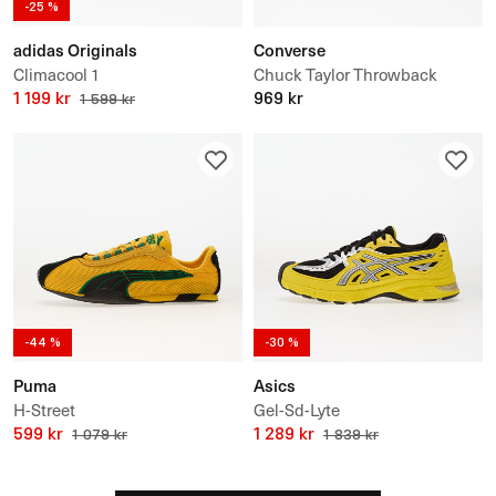
-25 %
adidas Originals
Converse
Climacool 1
Chuck Taylor Throwback
1 199 kr
969 kr
1 599 kr
-44 %
-30 %
Puma
Asics
H-Street
Gel-Sd-Lyte
599 kr
1 289 kr
1 079 kr
1 839 kr