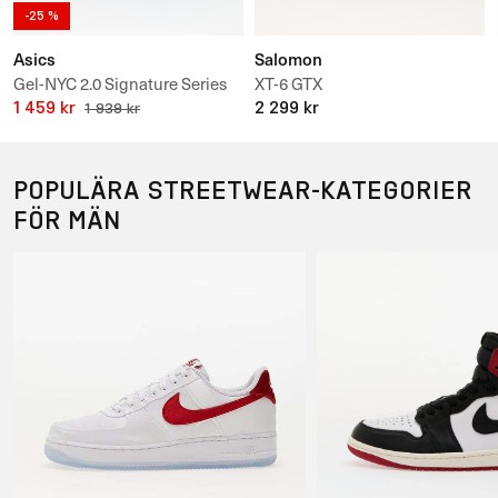
-25 %
Asics
Salomon
Gel-NYC 2.0 Signature Series
XT-6 GTX
HAL STUDIOS
1 459 kr
2 299 kr
1 939 kr
POPULÄRA STREETWEAR-KATEGORIER
FÖR MÄN