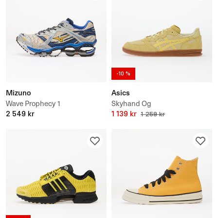
-10 %
Mizuno
Asics
Wave Prophecy 1
Skyhand Og
2 549 kr
1 139 kr
1 259 kr