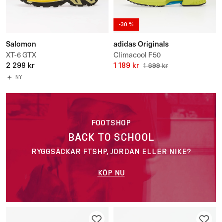
-30 %
Salomon
adidas Originals
XT-6 GTX
Climacool F50
2 299 kr
1 189 kr
1 699 kr
NY
FOOTSHOP
BACK TO SCHOOL
RYGGSÄCKAR FTSHP, JORDAN ELLER NIKE?
KÖP NU