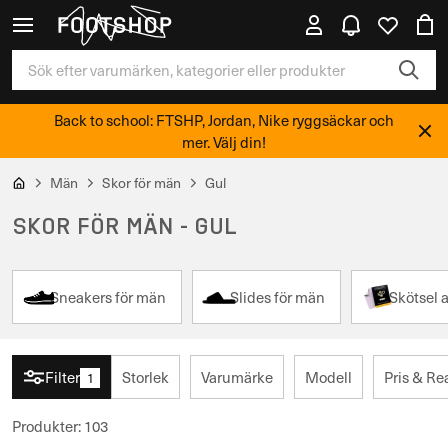
Back to school: FTSHP, Jordan, Nike ryggsäckar och
mer. Välj din!
Män
Skor för män
Gul
SKOR FÖR MÄN - GUL
Sneakers för män
Slides för män
Skötsel a
Filter
Storlek
Varumärke
Modell
Pris & Re
1
Produkter
:
103